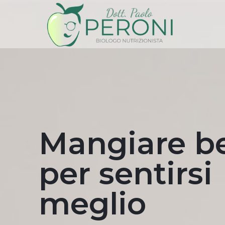
Home
Chi sono
Contatti
Mangiare b
per sentirsi
meglio